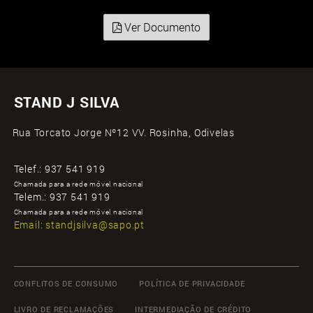
Ver Documento
STAND J SILVA
Rua Torcato Jorge Nº12 VV. Rosinha, Odivelas
Telef.:
937 541 919
Chamada para a rede móvel nacional
Telem.:
937 541 919
Chamada para a rede móvel nacional
Email:
standjsilva@sapo.pt
CONFLITOS DE CONSUMO
POLÍTICA DE PRIVACIDADE
LIVRO DE RECLAMAÇÕES
INTERMEDIAÇÃO DE CRÉDITO