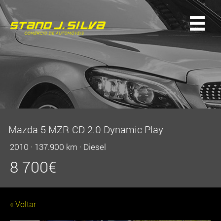
Mazda 5 MZR-CD 2.0 Dynamic Play
2010
·
137.900 km
·
Diesel
8 700
€
« Voltar