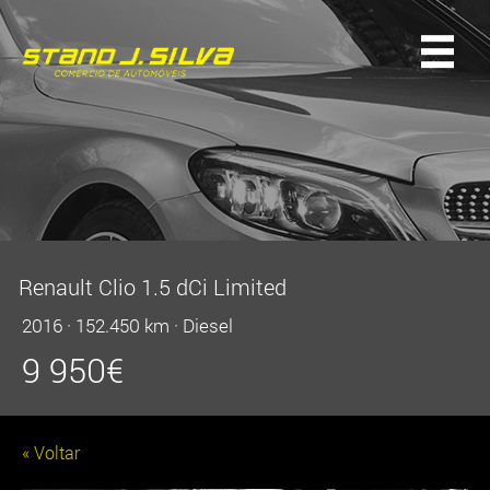
Renault Clio 1.5 dCi Limited
2016
·
152.450 km
·
Diesel
9 950
€
« Voltar