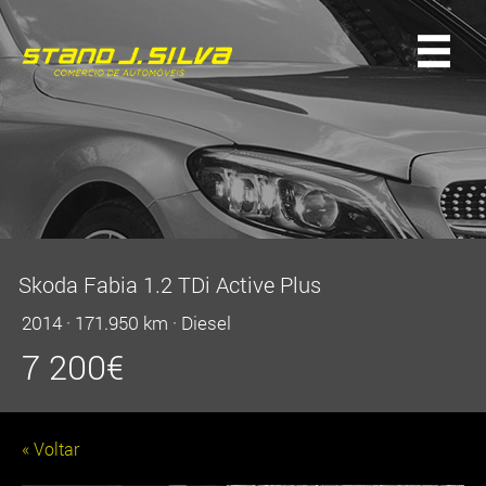
Skoda Fabia 1.2 TDi Active Plus
2014
·
171.950 km
·
Diesel
7 200
€
« Voltar